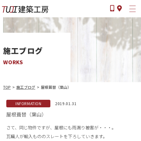
施工ブログ
WORKS
ツジケンとは
選ばれる理由
TOP
>
施工ブログ
>
屋根葺替（葉山）
事業内容
施工の流れ
INFORMATION
2019.01.31
屋根葺替（葉山）
よくある質問
施工ブログ
さて、同じ物件ですが、屋根にも雨漏り被害が・・・。
瓦職人が輸入もののスレートを下ろしていきます。
会社案内