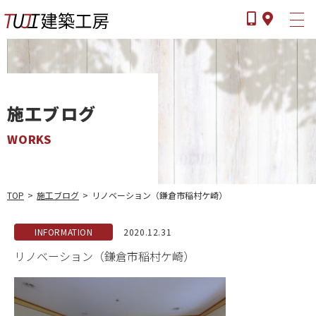
施工ブログ
WORKS
TOP
>
施工ブログ
>
リノベーション（鎌倉市稲村ケ崎）
ツジケンとは
選ばれる理由
INFORMATION
2020.12.31
事業内容
リノベーション（鎌倉市稲村ケ崎）
施工の流れ
よくある質問