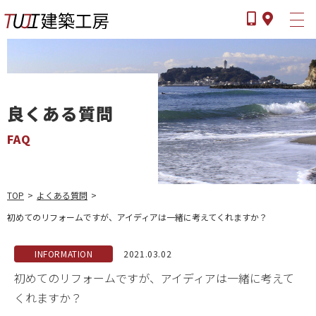
良くある質問
ツジケンとは
FAQ
選ばれる理由
事業内容
TOP
>
よくある質問
>
施工の流れ
初めてのリフォームですが、アイディアは一緒に考えてくれますか？
よくある質問
施工ブログ
INFORMATION
2021.03.02
初めてのリフォームですが、アイディアは一緒に考えて
会社案内
くれますか？
新着情報