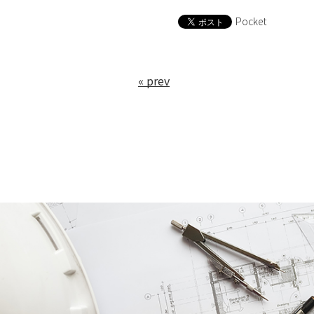
Pocket
« prev