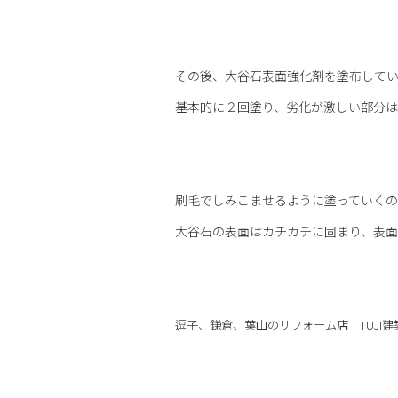
その後、大谷石表面強化剤を塗布して
基本的に２回塗り、劣化が激しい部分は
刷毛でしみこませるように塗っていくの
大谷石の表面はカチカチに固まり、表面
逗子、鎌倉、葉山のリフォーム店 TUJI建